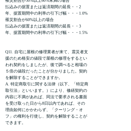
罹災割合が30%以上60%未満の場合
払込みの据置または返済期間の延長・・2
年、据置期間中の利率の引下げ幅・・・1.0%
罹災割合が60%以上の場合
払込みの据置または返済期間の延長・・3
年、据置期間中の利率の引下げ幅・・・1.5%
Q11. 自宅に屋根の修理業者が来て、震災者支
援のため格安の値段で屋根の修理をするとい
われ契約をしましたが、後で調べると相場の
５倍の値段だったことが分かりました。契約
を解除することができますか。
A. 特定商取引に関する法律（以下、「特定商
取引法」といいます。）により、修繕契約の
内容に不満があれば、同法で要求される書面
を受け取った日から8日以内であれば、その
理由如何にかかわらず、「クーリング・オ
フ」の権利を行使し、契約を解除することが
できます。