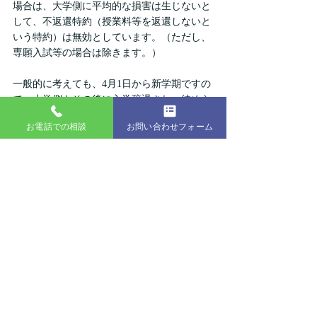
場合は、大学側に平均的な損害は生じないと
して、不返還特約（授業料等を返還しないと
いう特約）は無効としています。（ただし、
専願入試等の場合は除きます。）
一般的に考えても、4月1日から新学期ですの
で、大学側もその後に入学辞退され、納めら
れた授業料等を返還することは予想していな
お電話での相談
お問い合わせフォーム
いでしょうから、最高裁の判断は妥当なもの
と考えられるでしょう。
それにしても、やはり医学部の授業料って高
いんですね・・・。
コラム
～ダイエットへの挑戦～
20代までは、体重のことで悩んだことはなか
ったけど、もう～滅茶苦茶ヤバイことになっ
ている。まさに崖っぷち状態（泣）。