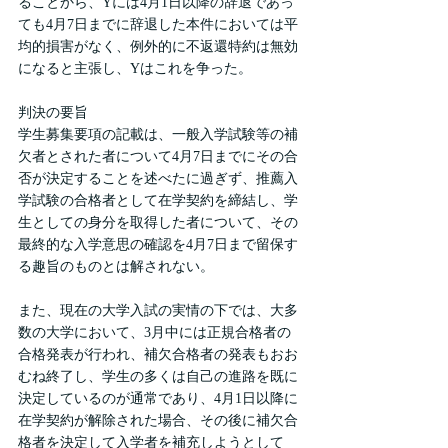
ることから、Yには4月1日以降の辞退であっ
ても4月7日までに辞退した本件においては平
均的損害がなく、例外的に不返還特約は無効
になると主張し、Yはこれを争った。
判決の要旨
学生募集要項の記載は、一般入学試験等の補
欠者とされた者について4月7日までにその合
否が決定することを述べたに過ぎず、推薦入
学試験の合格者として在学契約を締結し、学
生としての身分を取得した者について、その
最終的な入学意思の確認を4月7日まで留保す
る趣旨のものとは解されない。
また、現在の大学入試の実情の下では、大多
数の大学において、3月中には正規合格者の
合格発表が行われ、補欠合格者の発表もおお
むね終了し、学生の多くは自己の進路を既に
決定しているのが通常であり、4月1日以降に
在学契約が解除された場合、その後に補欠合
格者を決定して入学者を補充しようとして