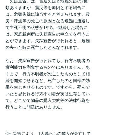
「失踪宣告」は、普通失踪と危難失踪の2種
類ありますが、震災等を原因とする場合に
は、危難失踪に該当すると考えられます。震
災・津波等の死亡の原因となる危難に遭遇し
て生死不明の状態が1年以上継続した場合に
は、家庭裁判所に失踪宣告の申立てを行うこ
とができます。失踪宣告が行われると、危難
の去った時に死亡したとみなされます。
なお、失踪宣告が行われても、行方不明者の
権利能力を剥奪するものではありません。あ
くまで、行方不明者が死亡したものとして相
続を開始させるなど、死亡したのと同様の効
果を生じさせるものです。ですから、死んで
いたと思われる行方不明者が実は生存してい
て、どこかで物品の購入契約等の法律行為を
行うことに問題はありません。
Q9. 災害により、1人暮らしの隣人が死亡して