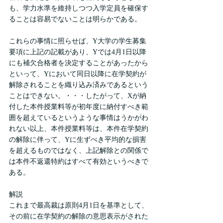
も、学力水準を維持しつつ入学定員を確保す
ることは容易でないことは明らかである。
これらの事情に照らせば、Y大学の学生募集
要項に上記の記載があり、Yでは4月1日以降
にも補欠合格者を決定することがあったから
といって、Yにおいて同日以降に在学契約が
解除されることを織り込み済みであるという
ことはできない。・・・したがって、Xが納
付した本件授業料等が初年度に納付すべき範
囲を超えているというような事情はうかがわ
れない以上、本件授業料等は、本件在学契約
の解除に伴って、Yに生ずべき平均的な損害
を超えるものではなく、上記解除との関係で
は本件不返還特約はすべて有効というべきで
ある。
解説
これまで最高裁は原則4月1日を基準として、
その前に在学契約の解除の意思表示がされた