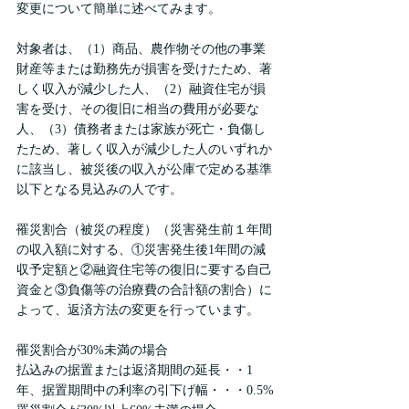
変更について簡単に述べてみます。
対象者は、（1）商品、農作物その他の事業
財産等または勤務先が損害を受けたため、著
しく収入が減少した人、（2）融資住宅が損
害を受け、その復旧に相当の費用が必要な
人、（3）債務者または家族が死亡・負傷し
たため、著しく収入が減少した人のいずれか
に該当し、被災後の収入が公庫で定める基準
以下となる見込みの人です。
罹災割合（被災の程度）（災害発生前１年間
の収入額に対する、①災害発生後1年間の減
収予定額と②融資住宅等の復旧に要する自己
資金と③負傷等の治療費の合計額の割合）に
よって、返済方法の変更を行っています。
罹災割合が30%未満の場合
払込みの据置または返済期間の延長・・1
年、据置期間中の利率の引下げ幅・・・0.5%