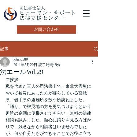
司法書士法人
ヒューマン・サポート
法律支援センター
お問い合わせ
記事
kitano580
2011年5月20日
読了時間: 9分
法エールVol.29
ご挨拶
私を含めた三人の司法書士で、東北大震災に
おいて被災にあった方が暮らしている宮城
県、岩手県の避難所を数ケ所訪ねました。
「踊り」で被災地の方を勇気づけようという
趣旨の企画に便乗させてもらい、無料の法律
相談も試みました。熱心に踊りを見る方ばか
りで、残念ながら相談者はいませんでした
が、何か自分たちができることでお役に立ち