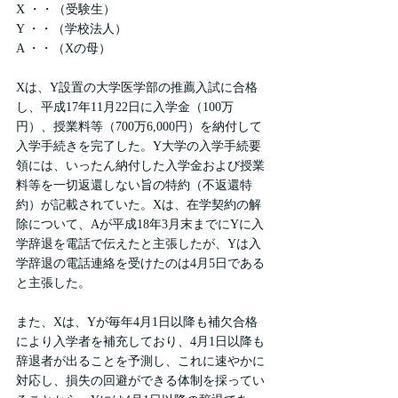
X ・・（受験生）
Y ・・（学校法人）
A ・・（Xの母）
Xは、Y設置の大学医学部の推薦入試に合格
し、平成17年11月22日に入学金（100万
円）、授業料等（700万6,000円）を納付して
入学手続きを完了した。Y大学の入学手続要
領には、いったん納付した入学金および授業
料等を一切返還しない旨の特約（不返還特
約）が記載されていた。Xは、在学契約の解
除について、Aが平成18年3月末までにYに入
学辞退を電話で伝えたと主張したが、Yは入
学辞退の電話連絡を受けたのは4月5日である
と主張した。
また、Xは、Yが毎年4月1日以降も補欠合格
により入学者を補充しており、4月1日以降も
辞退者が出ることを予測し、これに速やかに
対応し、損失の回避ができる体制を採ってい