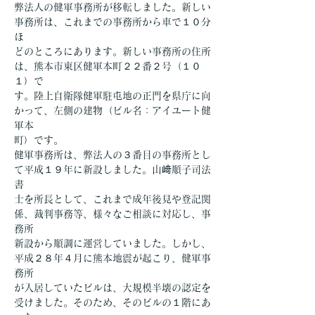
弊法人の健軍事務所が移転しました。新しい
事務所は、これまでの事務所から車で１０分
ほ
どのところにあります。新しい事務所の住所
は、熊本市東区健軍本町２２番２号（１０
１）で
す。陸上自衛隊健軍駐屯地の正門を県庁に向
かって、左側の建物（ビル名：アイユート健
軍本
町）です。
健軍事務所は、弊法人の３番目の事務所とし
て平成１９年に新設しました。山﨑順子司法
書
士を所長として、これまで成年後見や登記関
係、裁判事務等、様々なご相談に対応し、事
務所
新設から順調に運営していました。しかし、
平成２８年４月に熊本地震が起こり、健軍事
務所
が入居していたビルは、大規模半壊の認定を
受けました。そのため、そのビルの１階にあ