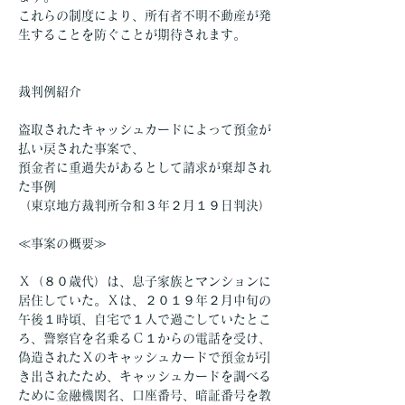
これらの制度により、所有者不明不動産が発
生することを防ぐことが期待されます。
裁判例紹介
盗取されたキャッシュカードによって預金が
払い戻された事案で、
預金者に重過失があるとして請求が棄却され
た事例
（東京地方裁判所令和３年２月１９日判決）
≪事案の概要≫
Ｘ（８０歳代）は、息子家族とマンションに
居住していた。Ｘは、２０１９年２月中旬の
午後１時頃、自宅で１人で過ごしていたとこ
ろ、警察官を名乗るＣ１からの電話を受け、
偽造されたＸのキャッシュカードで預金が引
き出されたため、キャッシュカードを調べる
ために金融機関名、口座番号、暗証番号を教