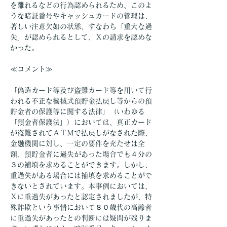
を離れるなどの行為認められるため、このよ
うな暗証番号やキャッシュカードの管理は、
著しい注意欠如の状態、すなわち「重大な過
失」が認められるとして、Ｘの請求を認めな
かった。
≪コメント≫
「偽造カード等及び盗難カード等を用いて行
われる不正な機械式預貯金払戻し等からの預
貯金者の保護等に関する法律」（いわゆる
「預金者保護法」）においては、真正カード
が盗難されてＡＴＭで払戻しがなされた際、
金融機関に対し、一定の要件を充たせは全
額、預貯金者に過失があった場合でも４分の
３の補填を求めることができます。しかし、
重過失がある場合には補填を求めることがで
きないとされています。本事例においては、
Ｘに重過失があったと認定されましたが、特
殊詐欺という事情において８０歳代の高齢者
に重過失があったとの判断には疑問が残りま