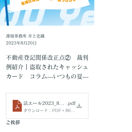
薄場事務所 井上史織
2023年8月20日
不動産登記関係改正点② 裁判
例紹介｜盗取されたキャッシュ
カード コラム―いつもの夏―
法エール2023_8月号
.pdf
ダウンロード：PDF • 863KB
ご挨拶