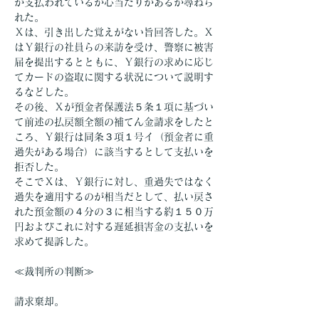
が支払われているが心当たりがあるか尋ねら
れた。
Ｘは、引き出した覚えがない旨回答した。Ｘ
はＹ銀行の社員らの来訪を受け、警察に被害
届を提出するとともに、Ｙ銀行の求めに応じ
てカードの盗取に関する状況について説明す
るなどした。
その後、Ｘが預金者保護法５条１項に基づい
て前述の払戻額全額の補てん金請求をしたと
ころ、Ｙ銀行は同条３項１号イ（預金者に重
過失がある場合）に該当するとして支払いを
拒否した。
そこでＸは、Ｙ銀行に対し、重過失ではなく
過失を適用するのが相当だとして、払い戻さ
れた預金額の４分の３に相当する約１５０万
円およびこれに対する遅延損害金の支払いを
求めて提訴した。
≪裁判所の判断≫
請求棄却。