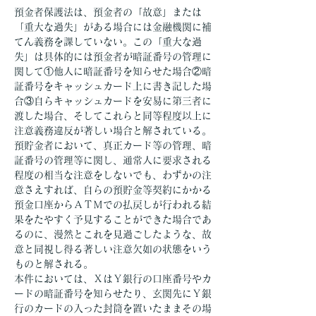
預金者保護法は、預金者の「故意」または
「重大な過失」がある場合には金融機関に補
てん義務を課していない。この「重大な過
失」は具体的には預金者が暗証番号の管理に
関して①他人に暗証番号を知らせた場合②暗
証番号をキャッシュカード上に書き記した場
合③自らキャッシュカードを安易に第三者に
渡した場合、そしてこれらと同等程度以上に
注意義務違反が著しい場合と解されている。
預貯金者において、真正カード等の管理、暗
証番号の管理等に関し、通常人に要求される
程度の相当な注意をしないでも、わずかの注
意さえすれば、自らの預貯金等契約にかかる
預金口座からＡＴＭでの払戻しが行われる結
果をたやすく予見することができた場合であ
るのに、漫然とこれを見過ごしたような、故
意と同視し得る著しい注意欠如の状態をいう
ものと解される。
本件においては、ＸはＹ銀行の口座番号やカ
ードの暗証番号を知らせたり、玄関先にＹ銀
行のカードの入った封筒を置いたままその場