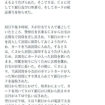
えるよう告げられた。そこでＸは、Ｃ１に対
してＹ銀行及び口座番号、そしてカードの暗
証番号を知らせた。
同日午後３時頃、Ｘが自宅で１人で過ごして
いたところ、警察官を名乗るＣ２から自宅の
玄関先で封筒を差し出され、Ｙ銀行のカード
を封入して封筒に保管しておくよう告げら
れ、カードを当該封筒に入れた。するとＸ
は、Ｃ２から封筒に捺印するよう告げられた
ため、玄関先にカードの入った封筒を置いた
まま、印鑑を取りに行くために玄関を離れ、
自宅の居室に赴いた。その隙に、Ｃ２によ
り、当該封筒を小売店のポイントカードが入
った別の封筒にすり替えられてＹ銀行のカー
ドを盗取された。
同日から翌日にかけて、何者かによって、カ
ードを用いてＸのＹ銀行の口座から約２００
万円がＡＴＭで払い戻された。
翌日の正午頃、ＸはＹ銀行からの電話で大金