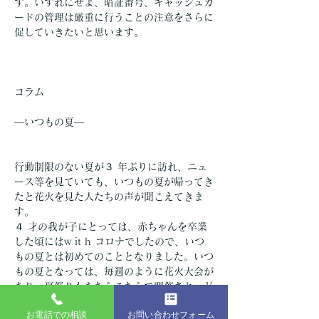
す。いずれにせよ、暗証番号、キャッシュカ
ードの管理は厳重に行うことの注意をさらに
促していきたいと思います。
コラム
―いつもの夏―
行動制限のない夏が３ 年ぶりに訪れ、ニュ
ース等を見ていても、いつもの夏が帰ってき
たと花火を見た人たちの声が聞こえてきま
す。
４ 才の我が子にとっては、赤ちゃんを卒業
した頃にはw it h コロナでしたので、いつ
もの夏とは初めてのこととなりました。いつ
もの夏となっては、毎週のように花火大会が
あり、夏祭りもあちらこちらで開催され、ど
こに行こう… とうれしい悩みもあり、こん
お電話での相談
お問い合わせフォーム
なに祭りってあったんだなとしみじみ、感動