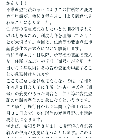
があります。
不動産登記法の改正によりこの住所等の変更
登記申請が、令和８年４月１日より義務化さ
れることになりました。
住所等の変更登記をしないと罰則を科される
恐れもあるため、制度内容を理解しておくこ
とが大切です。今回は、住所等の変更登記申
請義務化の注意点について解説します。
令和８年４月１日以降、所有権の登記名義人
が、住所（本店）や氏名（商号）が変更した
日から２年以内にその旨の登記を申請するこ
とが義務付けられます。
ここで注意しなければならないのは、令和８
年４月１日より前に住所（本店）や氏名（商
号）の変更があった場合も、住所等の変更登
記の申請義務化の対象になるという点です。
この場合、施行日から２年間（令和１０年３
月３１日まで）が住所等の変更登記の申請義
務期限になります。
例えば、令和５年８月１日に所有権の登記名
義人の住所が変更になったとします。このよ