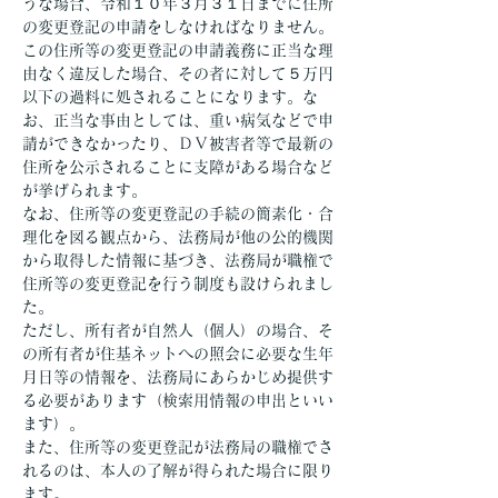
うな場合、令和１０年３月３１日までに住所
の変更登記の申請をしなければなりません。
この住所等の変更登記の申請義務に正当な理
由なく違反した場合、その者に対して５万円
以下の過料に処されることになります。な
お、正当な事由としては、重い病気などで申
請ができなかったり、ＤＶ被害者等で最新の
住所を公示されることに支障がある場合など
が挙げられます。
なお、住所等の変更登記の手続の簡素化・合
理化を図る観点から、法務局が他の公的機関
から取得した情報に基づき、法務局が職権で
住所等の変更登記を行う制度も設けられまし
た。
ただし、所有者が自然人（個人）の場合、そ
の所有者が住基ネットへの照会に必要な生年
月日等の情報を、法務局にあらかじめ提供す
る必要があります（検索用情報の申出といい
ます）。
また、住所等の変更登記が法務局の職権でさ
れるのは、本人の了解が得られた場合に限り
ます。