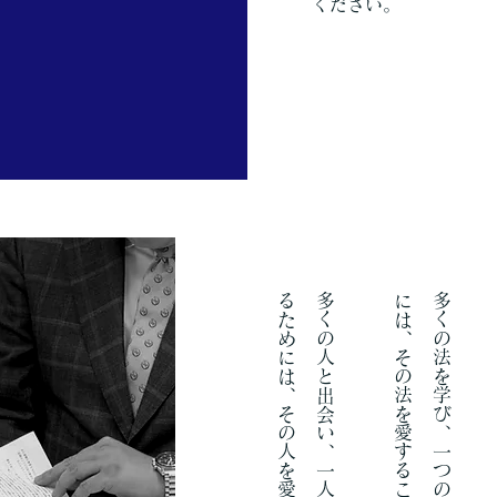
ください。
。
多
く
の
人
と
出
会
い
、
一
人
の
人
の
幸
せ
を
創
造
す
る
た
め
に
は
、
そ
の
人
を
愛
す
る
こ
と
で
あ
る
。
多
く
の
法
を
学
び
、
一
つ
の
法
を
極
め
る
そ
の
た
め
に
は
、
そ
の
法
を
愛
す
る
こ
と
で
あ
る