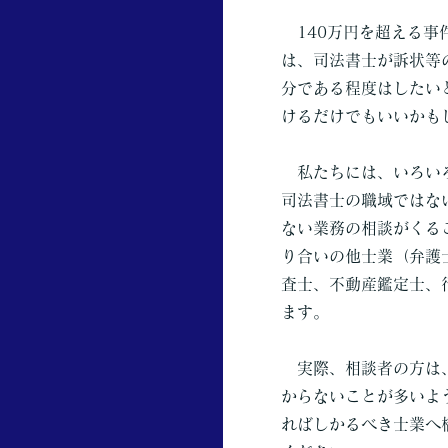
140万円を超える事
は、司法書士が訴状等
分である程度はしたい
けるだけでもいいかも
私たちには、いろいろ
司法書士の職域ではな
ない業務の相談がくる
り合いの他士業（弁護
査士、不動産鑑定士、
ます。
実際、相談者の方は、
からないことが多いよ
ればしかるべき士業へ