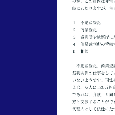
のか、この質問は非常
岐にわたりますが、主
１．不動産登記
２．商業登記
３．裁判所や検察庁に
４．簡易裁判所の管轄
５．相談
不動産登記、商業登記
裁判関係の仕事をして
いないようです。司法
えば、友人に120万
であれば、弁護士と同
方と交渉することがで
代理人として法廷にた