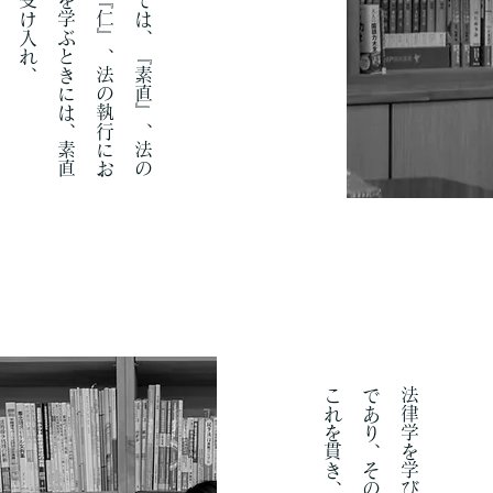
「
法
の
学
び
に
お
い
て
は
、
『
素
直
』
、
法
の
適
用
に
お
い
て
は
、
『
仁
』
、
法
の
執
行
に
お
い
て
は
、
『
義
』
法
を
学
ぶ
と
き
に
は
、
素
直
な
気
持
ち
で
こ
れ
を
受
け
入
れ