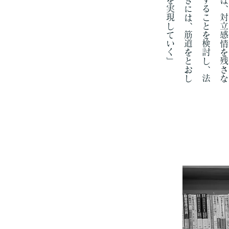
法
の
適
用
に
お
い
て
は
、
対
立
感
情
を
残
さ
な
い
法
的
手
段
を
選
択
す
る
こ
と
を
検
討
し
、
法
を
執
行
し
て
い
く
と
き
に
は
、
筋
道
を
と
お
し
た
法
的
手
段
で
権
利
を
実
現
し
て
い
く