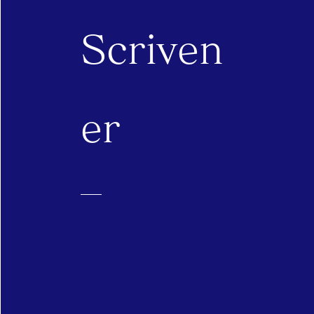
Scriven
er