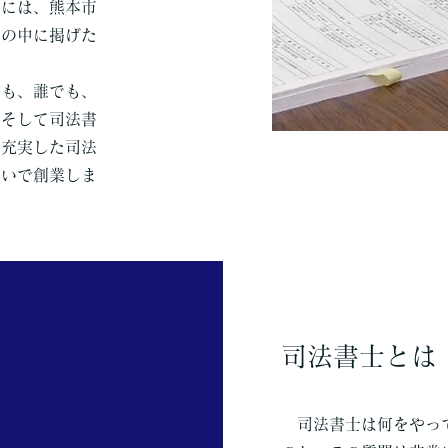
先には、熊本市
画の中に掲げた
も、誰でも、
、そして司法書
に充実した司法
思いで創業しま
司法書士とは
司法書士は何をやって