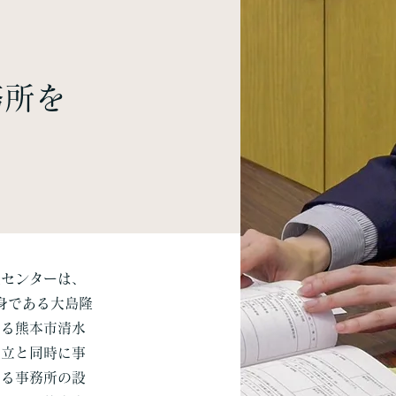
務所を
センターは、
身である大島隆
たる熊本市清水
設立と同時に事
たる事務所の設