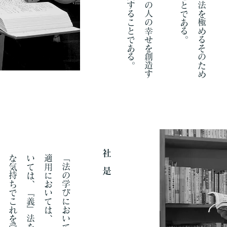
社 是
、