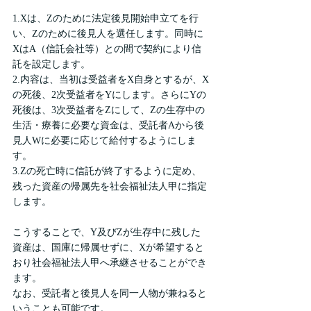
1.Xは、Zのために法定後見開始申立てを行
い、Zのために後見人を選任します。同時に
XはA（信託会社等）との間で契約により信
託を設定します。
2.内容は、当初は受益者をX自身とするが、X
の死後、2次受益者をYにします。さらにYの
死後は、3次受益者をZにして、Zの生存中の
生活・療養に必要な資金は、受託者Aから後
見人Wに必要に応じて給付するようにしま
す。
3.Zの死亡時に信託が終了するように定め、
残った資産の帰属先を社会福祉法人甲に指定
します。
こうすることで、Y及びZが生存中に残した
資産は、国庫に帰属せずに、Xが希望すると
おり社会福祉法人甲へ承継させることができ
ます。
なお、受託者と後見人を同一人物が兼ねると
いうことも可能です。