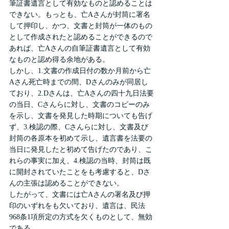
筆証書遺言として有効なものと認めることは
できない。もっとも、亡Aさんが封筒に署名
して押印し、かつ、文書と封筒が一体のもの
として作成されたと認めることができるので
あれば、亡Aさんの自筆証書遺言として有効
なものと認め得る余地がある。
しかし、1.文書の作成日付の数か月前から亡
Aさん死亡時までの間、Dさんのみが同居し
ており、2.Dさんは、亡Aさんの四十九日法要
の当日、Cさんらに対し、文書のコピーのみ
を示し、文書を発見した時期についても告げ
ず、3.検認の際、Cさんらに対し、文書及び
封筒の各原本を初めて示し、遺言書を法要の
当日に発見したと初めて告げたのであり、こ
れらの事実に加え、4.検認の当時、封筒は既
に開封されていたことをも考慮すると、Dさ
んの主張は認めることができない。
したがって、文書には亡Aさんの署名及び押
印のいずれをも欠いており、遺言は、民法
968条1項所定の方式を欠くものとして、無効
である。