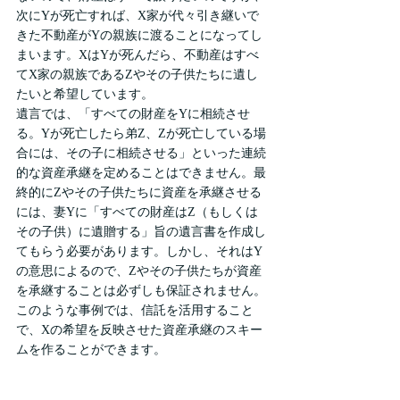
次にYが死亡すれば、X家が代々引き継いで
きた不動産がYの親族に渡ることになってし
まいます。XはYが死んだら、不動産はすべ
てX家の親族であるZやその子供たちに遺し
たいと希望しています。
遺言では、「すべての財産をYに相続させ
る。Yが死亡したら弟Z、Zが死亡している場
合には、その子に相続させる」といった連続
的な資産承継を定めることはできません。最
終的にZやその子供たちに資産を承継させる
には、妻Yに「すべての財産はZ（もしくは
その子供）に遺贈する」旨の遺言書を作成し
てもらう必要があります。しかし、それはY
の意思によるので、Zやその子供たちが資産
を承継することは必ずしも保証されません。
このような事例では、信託を活用すること
で、Xの希望を反映させた資産承継のスキー
ムを作ることができます。