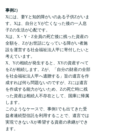
事例2）
Xには、妻Yと知的障がいのある子供Zがいま
す。Xは、自分とYが亡くなった後の一人息
子Zの生活が心配です。
Xは、X・Y・Z全員の死亡後に残った資産の
全額を、Zがお世話になっている障がい者施
設を運営する社会福祉法人甲に寄付したいと
考えています。
X、Yの相続が発生すると、XYの資産すべて
をZが相続します。Zが、「自分の財産の全部
を社会福祉法人甲へ遺贈する」旨の遺言を作
成すれば何ら問題ないのですが、Zには遺言
を作成する能力がないため、Zの死亡時に残
った資産は相続人不存在として、国庫に帰属
します。
このようなケースで、事例1でも出てきた受
益者連続型信託を利用することで、遺言では
実現できないXが希望する資産の承継ができ
ます。