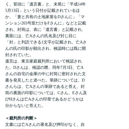
く、冒頭に「遺言書」と、末尾に「平成14年
5月13日」という日付が記載されているほ
か、「妻と共有の土地家屋をDさんに」「マ
ンション203号室だけをFさんに」などと記載
され、封筒は、表に「遺言書」と記載され、
裏面には、亡Aさんの氏名及び封じ目に
「封」と判読できる1文字が記載され、亡Aさ
んの氏の印影が顕出され、検認時には既に開
封されていた。
遺言は、東京家庭裁判所において検認され
た。Dさんは、検認の際、同年7月3日、亡A
さんの自宅の金庫の中に封筒に密封された文
書を発見したと述べた。筆跡については、D
さんらは、亡Aさんの筆跡であると答え、封
筒の裏面の印影については、Cさん、Eさん及
びHさんは亡Aさんの印章であるかどうかは
分からないと答えた。
＜裁判所の判断＞
文書には亡Aさんの署名及び押印がなく、自