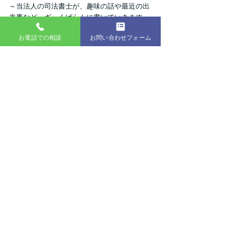
～当法人の司法書士が、趣味の話や最近の出
来事など、ざっくばらんに書いていきます～
お電話での相談
お問い合わせフォーム
つい先日、大学の同級生に子どもが生まれた
ということで、出産祝いを友人たちとするこ
とになりました。
毎回、何にするか悩むのですが、一人の提案
で「おむつケーキ」を贈ることにしました。
実は、それまで私は「おむつケーキ」なるも
のを知らなかったのですが、主に紙おむつを
デコレーションケーキのように装飾したもの
で、中には肌着やタオルも一緒にドレスアッ
プさせたものもあるようです。「ケーキ」で
も実際に食べれる訳ではありません！
よくよく考えてみると、その「物」自体は特
に珍しいものではありませんが、実用的なも
のをちょっとした工夫で見た目も可愛いプレ
ゼントに変えてしまうというアイディアは見
習わないといけないな～と感じました。
普段からいろんな方向にアンテナを張り巡ら