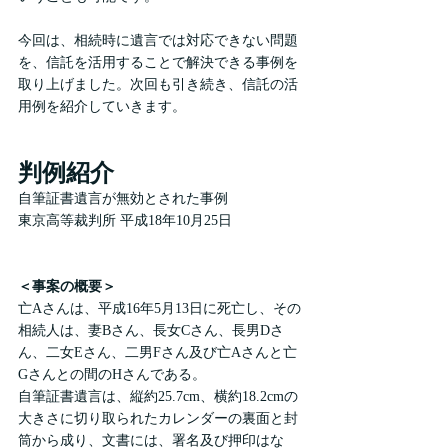
今回は、相続時に遺言では対応できない問題
を、信託を活用することで解決できる事例を
取り上げました。次回も引き続き、信託の活
用例を紹介していきます。
判例紹介
自筆証書遺言が無効とされた事例
東京高等裁判所 平成18年10月25日
＜事案の概要＞
亡Aさんは、平成16年5月13日に死亡し、その
相続人は、妻Bさん、長女Cさん、長男Dさ
ん、二女Eさん、二男Fさん及び亡Aさんと亡
Gさんとの間のHさんである。
自筆証書遺言は、縦約25.7cm、横約18.2cmの
大きさに切り取られたカレンダーの裏面と封
筒から成り、文書には、署名及び押印はな