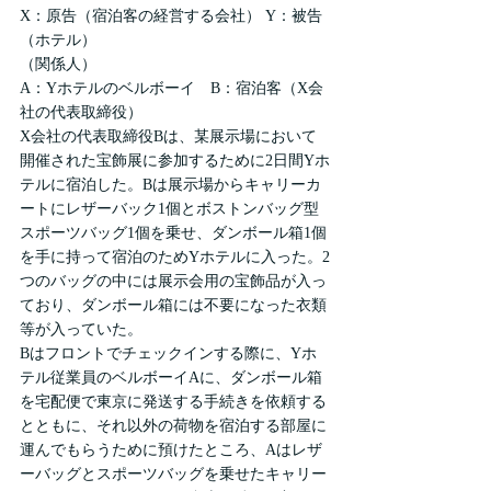
X：原告（宿泊客の経営する会社） Y：被告
（ホテル）
（関係人）
A：Yホテルのベルボーイ　B：宿泊客（X会
社の代表取締役）
X会社の代表取締役Bは、某展示場において
開催された宝飾展に参加するために2日間Yホ
テルに宿泊した。Bは展示場からキャリーカ
ートにレザーバック1個とボストンバッグ型
スポーツバッグ1個を乗せ、ダンボール箱1個
を手に持って宿泊のためYホテルに入った。2
つのバッグの中には展示会用の宝飾品が入っ
ており、ダンボール箱には不要になった衣類
等が入っていた。
Bはフロントでチェックインする際に、Yホ
テル従業員のベルボーイAに、ダンボール箱
を宅配便で東京に発送する手続きを依頼する
とともに、それ以外の荷物を宿泊する部屋に
運んでもらうために預けたところ、Aはレザ
ーバッグとスポーツバッグを乗せたキャリー