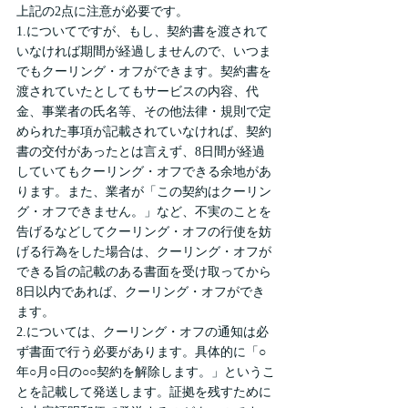
上記の2点に注意が必要です。
1.についてですが、もし、契約書を渡されて
いなければ期間が経過しませんので、いつま
でもクーリング・オフができます。契約書を
渡されていたとしてもサービスの内容、代
金、事業者の氏名等、その他法律・規則で定
められた事項が記載されていなければ、契約
書の交付があったとは言えず、8日間が経過
していてもクーリング・オフできる余地があ
ります。また、業者が「この契約はクーリン
グ・オフできません。」など、不実のことを
告げるなどしてクーリング・オフの行使を妨
げる行為をした場合は、クーリング・オフが
できる旨の記載のある書面を受け取ってから
8日以内であれば、クーリング・オフができ
ます。
2.については、クーリング・オフの通知は必
ず書面で行う必要があります。具体的に「○
年○月○日の○○契約を解除します。」というこ
とを記載して発送します。証拠を残すために