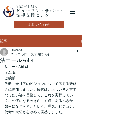
司法書士法人
ヒューマン・サポート
法律支援センター
お問い合わせ
記事
kitano580
2012年5月2日
読了時間: 9分
法エールVol.41
法エールVol.41
 PDF版
ご挨拶
先般、会社等のビジョンについて考える研修
会に参加しました。経営は、正しい考え方で
なりたい姿を目指して、これを実行してい
く。如何になるべきか、如何にあるべきか、
如何になすべきかという、理念、ビジョン、
使命の大切さを改めて実感しました。