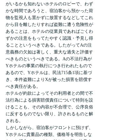
がいるかも知れないホテルのロビーで、わず
かな時間であろうと、宿泊客から預かった荷
物を監視人も置かずに放置するなどしてこれ
から目を離したりすれば盗難に遭う危険性が
あることは、ホテルの従業員であればごくわ
ずかの注意をもってたやすく認識・予見し得
ることというべきである。したがってAの注
意義務の欠如は著しく、重大な過失と評価す
べきものというべきである。Aの不法行為が
Yホテルの事業の執行につき行われたもので
あるので、Yホテルは、民法715条1項に基づ
き、本件盗難によりXが被った損害を賠償す
べき責任がある。
ホテルが約款によってその利用者との間で不
法行為による損害賠償責任について特則を設
けることも、その内容が不合理で、公序良俗
に反するものでない限り、許されるものと解
される。
しかしながら、宿泊客がフロントに預けず、
Yホテルに貴重品の種類、価格等を明告しな