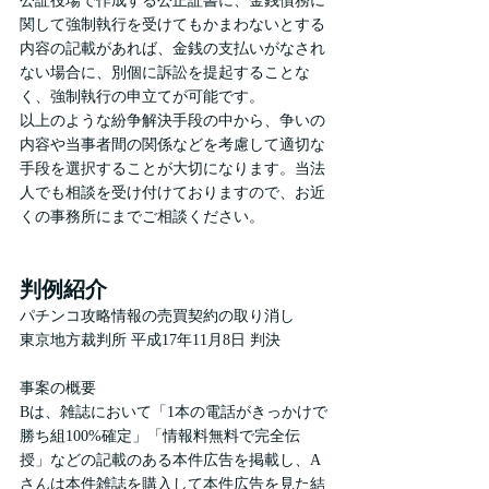
公証役場で作成する公正証書に、金銭債務に
関して強制執行を受けてもかまわないとする
内容の記載があれば、金銭の支払いがなされ
ない場合に、別個に訴訟を提起することな
く、強制執行の申立てが可能です。
以上のような紛争解決手段の中から、争いの
内容や当事者間の関係などを考慮して適切な
手段を選択することが大切になります。当法
人でも相談を受け付けておりますので、お近
くの事務所にまでご相談ください。
判例紹介
パチンコ攻略情報の売買契約の取り消し
東京地方裁判所 平成17年11月8日 判決
事案の概要
Bは、雑誌において「1本の電話がきっかけで
勝ち組100%確定」「情報料無料で完全伝
授」などの記載のある本件広告を掲載し、A
さんは本件雑誌を購入して本件広告を見た結