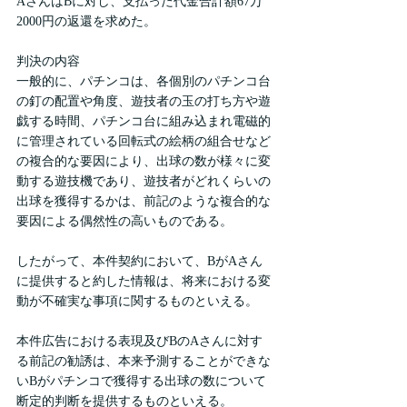
AさんはBに対し、支払った代金合計額67万
2000円の返還を求めた。
判決の内容
一般的に、パチンコは、各個別のパチンコ台
の釘の配置や角度、遊技者の玉の打ち方や遊
戯する時間、パチンコ台に組み込まれ電磁的
に管理されている回転式の絵柄の組合せなど
の複合的な要因により、出球の数が様々に変
動する遊技機であり、遊技者がどれくらいの
出球を獲得するかは、前記のような複合的な
要因による偶然性の高いものである。
したがって、本件契約において、BがAさん
に提供すると約した情報は、将来における変
動が不確実な事項に関するものといえる。
本件広告における表現及びBのAさんに対す
る前記の勧誘は、本来予測することができな
いBがパチンコで獲得する出球の数について
断定的判断を提供するものといえる。