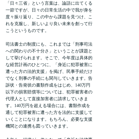
「日々三省」という言葉は、論語に出てくる
一節ですが、日々の日常生活の中で我が身を
度々振り返り、この中から課題を見つけ、こ
れを克服し、新しいより良い未来を創って行
こうというものです。
司法書士の制度にも、これまでは「刑事司法
への関わりの不十分さ」ということが課題と
して挙げられます。そこで、今年度は具体的
な経営計画のひとつに、「身近に犯罪被害に
遭った方の法的支援」を掲げ、民事手続だけ
でなく刑事の手続にも関与していきます。告
訴状・告発状の書類作成をはじめ、140万円
以下の損害賠償等については、犯罪被害者の
代理人として直接加害者に請求していきま
す。140万円を超える場合には、書類作成を
通して犯罪被害に遭った方を法的に支援して
いくことになります。もちろん、必要な支援
機関との連携も図っていきます。