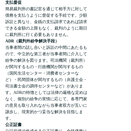
支払督促
簡易裁判所の書記官を通じて相手方に対して
債務を支払うように督促する手続です。少額
訴訟と異なり、金銭の支払請求であれば請求
できる金額の上限もなく、裁判のように期日
に裁判所に行く必要もありません。
ADR（裁判外紛争解決手段）
当事者間の話し合いと訴訟の中間にあたるも
ので、中立的な第三者が当事者間に介入して
紛争の解決を図ります。司法機関（裁判所）
が関与するもの・行政機関が関与するもの
（国民生活センター・消費者センターな
ど）・民間団体が関与するもの（弁護士会・
司法書士会の調停センターなど）がありま
す。ADRの特徴としては法律の厳格な定めは
なく、個別の紛争の実情に応じて、各専門家
の意見も取り入れながら当事者双方が互いに
譲歩し、現実的かつ妥当な解決を目指しま
す。
公正証書