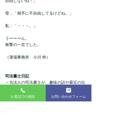
自由しないね！」
母：「相手に不自由してるけどね。」
私：「・・・。」
うーーーん。
衝撃の一言でした。
（薄場事務所　小川 梓）
司法書士日記
～当法人の司法書士が、趣味の話や最近の出
来事など、ざっくばらんに書いていきます～
私は、食に関してはいわゆる雑食系の大食い
お電話での相談
お問い合わせフォーム
系男子で、体格も横に大きくなるばかりで
す。アルコールも嫌いではないため、どうし
ようもない状態です。
これまでは、まーいいかなと高をくくってお