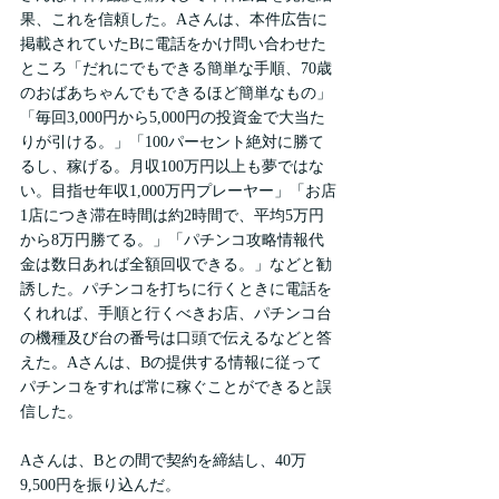
果、これを信頼した。Aさんは、本件広告に
掲載されていたBに電話をかけ問い合わせた
ところ「だれにでもできる簡単な手順、70歳
のおばあちゃんでもできるほど簡単なもの」
「毎回3,000円から5,000円の投資金で大当た
りが引ける。」「100パーセント絶対に勝て
るし、稼げる。月収100万円以上も夢ではな
い。目指せ年収1,000万円プレーヤー」「お店
1店につき滞在時間は約2時間で、平均5万円
から8万円勝てる。」「パチンコ攻略情報代
金は数日あれば全額回収できる。」などと勧
誘した。パチンコを打ちに行くときに電話を
くれれば、手順と行くべきお店、パチンコ台
の機種及び台の番号は口頭で伝えるなどと答
えた。Aさんは、Bの提供する情報に従って
パチンコをすれば常に稼ぐことができると誤
信した。
Aさんは、Bとの間で契約を締結し、40万
9,500円を振り込んだ。