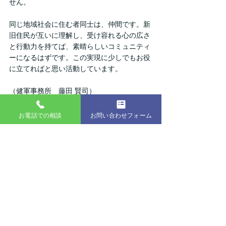
せん。
同じ地域社会に住む者同士は、仲間です。新
旧住民が互いに理解し、受け容れる心の広さ
と行動力を持てば、素晴らしいコミュニティ
ーになるはずです。この実現に少しでもお役
に立てればと思い活動しています。
（健軍事務所　藤田 賢司）
スタッフ紹介
お電話での相談
お問い合わせフォーム
今月は当法人の最年長、藤田賢司さんを紹介
します。
藤田さんは、前職が弁護士事務所勤めだった
こともあり、当法人で訴訟関係の事務処理を
主に担当しています。
人柄は温厚でありながら、普段からテンショ
ンは高めです。仕事中も気合入れまくりで、
一つ仕事を終えると「よしっ」と声をあげて