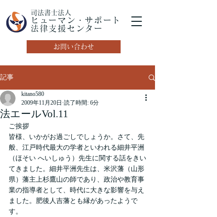
司法書士法人
ヒューマン・サポート
法律支援センター
お問い合わせ
記事
kitano580
2009年11月20日
読了時間: 6分
法エールVol.11
ご挨拶
皆様、いかがお過ごしでしょうか。さて、先
般、江戸時代最大の学者といわれる細井平洲
（ほそい へいしゅう）先生に関する話をきい
てきました。細井平洲先生は、米沢藩（山形
県）藩主上杉鷹山の師であり、政治や教育事
業の指導者として、時代に大きな影響を与え
ました。肥後人吉藩とも縁があったようで
す。