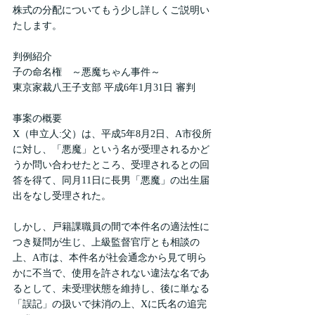
株式の分配についてもう少し詳しくご説明い
たします。
判例紹介
子の命名権　～悪魔ちゃん事件～
東京家裁八王子支部 平成6年1月31日 審判
事案の概要
X（申立人:父）は、平成5年8月2日、A市役所
に対し、「悪魔」という名が受理されるかど
うか問い合わせたところ、受理されるとの回
答を得て、同月11日に長男「悪魔」の出生届
出をなし受理された。
しかし、戸籍課職員の間で本件名の適法性に
つき疑問が生じ、上級監督官庁とも相談の
上、A市は、本件名が社会通念から見て明ら
かに不当で、使用を許されない違法な名であ
るとして、未受理状態を維持し、後に単なる
「誤記」の扱いで抹消の上、Xに氏名の追完