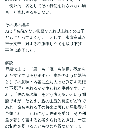
…例外的に名としてその行使を許されない場
合、と言わざるをえない。」
その後の経緯
Xは「名前がない状態がこれ以上続くのは子
どもにとってよくない」として、東京家裁八
王子支部に対する不服申し立てを取り下げ、
事件は終了した。
解説
戸籍法上は、「悪」も「魔」も使用が認めら
れた文字ではありますが、本件のように熟語
としての意味・内容に立ち入った判断を職権
で不受理とされるかが争われた事件です。こ
れは「親の命名権」をどう考えるかという問
題ですが、たとえ、親の主観的意図がどうで
あれ、命名される子の将来に著しい悪影響が
予想され、いわれのない差別を受け、その利
益を著しく害すると考えられるときは、一定
の制約を受けることもやむを得ないでしょ