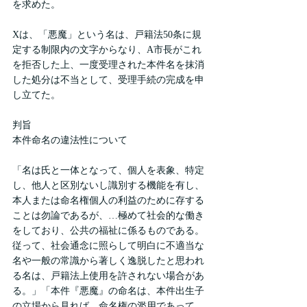
を求めた。
Xは、「悪魔」という名は、戸籍法50条に規
定する制限内の文字からなり、A市長がこれ
を拒否した上、一度受理された本件名を抹消
した処分は不当として、受理手続の完成を申
し立てた。
判旨
本件命名の違法性について
「名は氏と一体となって、個人を表象、特定
し、他人と区別ないし識別する機能を有し、
本人または命名権個人の利益のために存する
ことは勿論であるが、…極めて社会的な働き
をしており、公共の福祉に係るものである。
従って、社会通念に照らして明白に不適当な
名や一般の常識から著しく逸脱したと思われ
る名は、戸籍法上使用を許されない場合があ
る。」「本件『悪魔』の命名は、本件出生子
の立場から見れば、命名権の濫用であって、