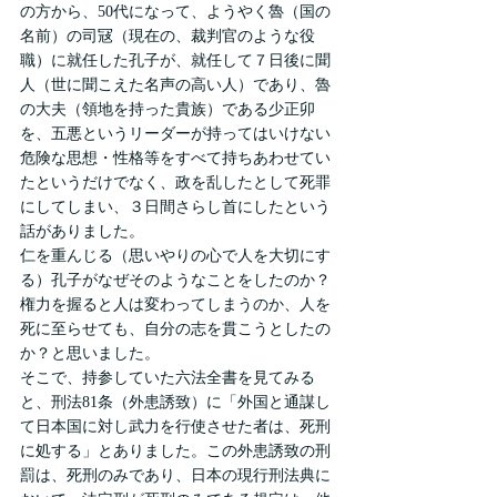
の方から、50代になって、ようやく魯（国の
名前）の司冦（現在の、裁判官のような役
職）に就任した孔子が、就任して７日後に聞
人（世に聞こえた名声の高い人）であり、魯
の大夫（領地を持った貴族）である少正卯
を、五悪というリーダーが持ってはいけない
危険な思想・性格等をすべて持ちあわせてい
たというだけでなく、政を乱したとして死罪
にしてしまい、３日間さらし首にしたという
話がありました。
仁を重んじる（思いやりの心で人を大切にす
る）孔子がなぜそのようなことをしたのか？
権力を握ると人は変わってしまうのか、人を
死に至らせても、自分の志を貫こうとしたの
か？と思いました。
そこで、持参していた六法全書を見てみる
と、刑法81条（外患誘致）に「外国と通謀し
て日本国に対し武力を行使させた者は、死刑
に処する」とありました。この外患誘致の刑
罰は、死刑のみであり、日本の現行刑法典に