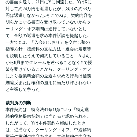
の書面を送り、21日にYに到達した。YはXに
対して約24万円を返還したが、残りの約53万
円は返還しなかった｡そこでXは、契約内容を
明らかにする書面を受け取っていないからク
ーリング・オフ期間は進行していないとし
て、全額の返還を求め本件訴訟を提起した｡
一方でYは、「入会のしおり」を交付し塾の
指導方針・授業料の支払方法・退会の規定等
を説明したうえで契約していること、Aは4月
から8月までクレームを述べることなくYで授
業を受けていることから、クーリング・オフ
により授業料全額の返還を求める行為は信義
則違反または権利の濫用に当たり許されない
と主張して争った｡
裁判所の判断
本件契約は、特商法41条1項にいう「特定継
続的役務提供契約」に当たると認められる。
したがって、Yは本件契約を締結したとき
は、遅滞なく、クーリング・オフ、中途解約
権等の権利の内容を含め、本件契約の内容を