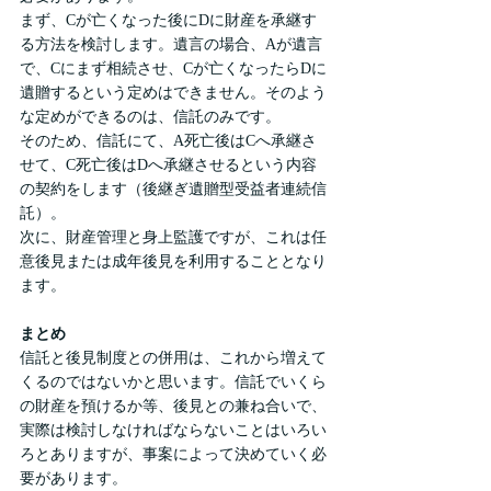
まず、Cが亡くなった後にDに財産を承継す
る方法を検討します。遺言の場合、Aが遺言
で、Cにまず相続させ、Cが亡くなったらDに
遺贈するという定めはできません。そのよう
な定めができるのは、信託のみです。
そのため、信託にて、A死亡後はCへ承継さ
せて、C死亡後はDへ承継させるという内容
の契約をします（後継ぎ遺贈型受益者連続信
託）。
次に、財産管理と身上監護ですが、これは任
意後見または成年後見を利用することとなり
ます。
まとめ
信託と後見制度との併用は、これから増えて
くるのではないかと思います。信託でいくら
の財産を預けるか等、後見との兼ね合いで、
実際は検討しなければならないことはいろい
ろとありますが、事案によって決めていく必
要があります。