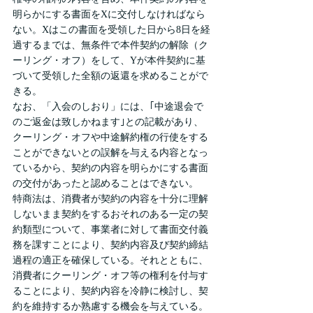
明らかにする書面をXに交付しなければなら
ない。Xはこの書面を受領した日から8日を経
過するまでは、無条件で本件契約の解除（ク
ーリング・オフ）をして、Yが本件契約に基
づいて受領した全額の返還を求めることがで
きる。
なお、「入会のしおり」には、｢中途退会で
のご返金は致しかねます｣との記載があり、
クーリング・オフや中途解約権の行使をする
ことができないとの誤解を与える内容となっ
ているから、契約の内容を明らかにする書面
の交付があったと認めることはできない。
特商法は、消費者が契約の内容を十分に理解
しないまま契約をするおそれのある一定の契
約類型について、事業者に対して書面交付義
務を課すことにより、契約内容及び契約締結
過程の適正を確保している。それとともに、
消費者にクーリング・オフ等の権利を付与す
ることにより、契約内容を冷静に検討し、契
約を維持するか熟慮する機会を与えている。