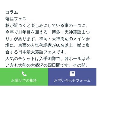
コラム
落語フェス
秋が近づくと楽しみにしている事の一つに、
今年で11年目を迎える「博多・天神落語まつ
り」があります。福岡・天神周辺のメイン会
場に、東西の人気落語家が60名以上一挙に集
合する日本最大落語フェスです。
人気のチケットは入手困難で、各ホールは若
い方も大勢の大盛況の四日間です。その間、
他の地域からは「落語の神無月」と呼ばれて
いるとか・・・・・。
お電話での相談
お問い合わせフォーム
ビギナーの私ですらストーリーが大体分かれ
ば、登場人物たちの人情がすごく魅力的に感
じたり、世渡りする為のノウハウが隠されて
いる気がしたり・・・・・楽しさは無限大で
す。噺家さんの素晴らしい話芸と扇子と手ぬ
ぐいの小道具で、毎回存分に楽しませてもら
えます。落語入門は思っているよりはるかに
難しくないのです。