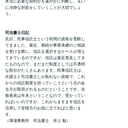
本当に必要な契約かを速やかに判断し、互い
に冷静な対処をしていくことが大切でしょ
う。
司法書士日記
先日、民事信託士という民間の資格を受験し
てきました。最近、相続や事業承継のご相談
を受ける際に、信託を選択するケースが増え
てきているのですが、信託は最近普及してき
たものなので、まだまだ制度としては不透明
な部分がたくさんあります。民事信託士は、
弁護士と司法書士しか取れない資格で、これ
からの信託制度を担っていこうという志のあ
る方が取得されるものだということです。合
格発表は年末ということなので、受かってい
ればいいのですが、これからますます信託を
活用して皆様方のお役に立てればと思いま
す。
（薄場事務所　司法書士　井上 勉）