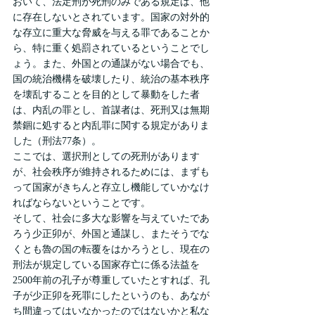
おいて、法定刑が死刑のみである規定は、他
に存在しないとされています。国家の対外的
な存立に重大な脅威を与える罪であることか
ら、特に重く処罰されているということでし
ょう。また、外国との通謀がない場合でも、
国の統治機構を破壊したり、統治の基本秩序
を壊乱することを目的として暴動をした者
は、内乱の罪とし、首謀者は、死刑又は無期
禁錮に処すると内乱罪に関する規定がありま
した（刑法77条）。
ここでは、選択刑としての死刑があります
が、社会秩序が維持されるためには、まずも
って国家がきちんと存立し機能していかなけ
ればならないということです。
そして、社会に多大な影響を与えていたであ
ろう少正卯が、外国と通謀し、またそうでな
くとも魯の国の転覆をはかろうとし、現在の
刑法が規定している国家存亡に係る法益を
2500年前の孔子が尊重していたとすれば、孔
子が少正卯を死罪にしたというのも、あなが
ち間違ってはいなかったのではないかと私な