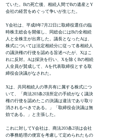
ていた。Bの死亡後、相続人間でBの遺産とY
会社の経営をめぐって争いが生じた。
Y会社は、平成8年7月22日に取締役選任の臨
時株主総会を開催し、同総会にはBの全相続
人と全株主が出席した。議長となったAは、
株式については法定相続分に従って各相続人
の議決権の行使を認める旨述べたが、Xはこ
れに反対。Aは採決を行い、Xを除くBの相続
人全員が賛成して、Aを代表取締役とする取
締役会決議がなされた。
Xは、共同相続人の準共有に属する株式につ
いて、「商法203条2項所定の手続がなく議決
権の行使を認めたこの決議は違法であり取り
消されるべきである。」「取締役会決議は無
効である。」と主張した。
これに対してY会社は、商法203条2項は会社
の事務処理の便宜を考慮して定められたもの