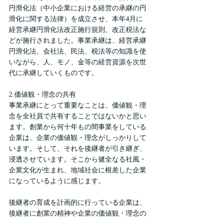
円滑化法（中小企業における経営の承継の円
滑化に関する法律）を成立させ、本年4月に
経営承継円滑化法改正施行規則、改正税法な
どが施行されました。事業承継は、経営承継
円滑化法、会社法、民法、税法等の知識を使
いながら、人、モノ、金等の経営資源を次世
代に承継していくものです。
2.価値観・理念の共有
事業承継にとって重要なことは、価値観・理
念を全社員で共有することではないかと思い
ます。創業から何十年もの間事業をしている
企業は、企業の価値観・理念がしっかりして
います。そして、それを後継者が引き継ぎ、
浸透させています。そこから健全なる社風・
企業文化が生まれ、地域社会に根差した企業
になっているように感じます。
後継者の育成を計画的に行っている企業は、
後継者に創業の精神や企業の価値観・理念の