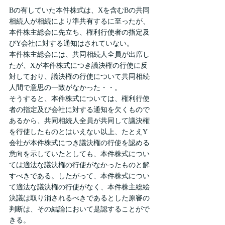
Bの有していた本件株式は、Xを含むBの共同
相続人が相続により準共有するに至ったが、
本件株主総会に先立ち、権利行使者の指定及
びY会社に対する通知はされていない。
本件株主総会には、共同相続人全員が出席し
たが、Xが本件株式につき議決権の行使に反
対しており、議決権の行使について共同相続
人間で意思の一致がなかった・・。
そうすると、本件株式については、権利行使
者の指定及び会社に対する通知を欠くもので
あるから、共同相続人全員が共同して議決権
を行使したものとはいえない以上、たとえY
会社が本件株式につき議決権の行使を認める
意向を示していたとしても、本件株式につい
ては適法な議決権の行使がなかったものと解
すべきである。したがって、本件株式につい
て適法な議決権の行使がなく、本件株主総絵
決議は取り消されるべきであるとした原審の
判断は、その結論において是認することがで
きる。