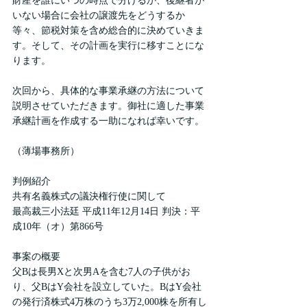
財産を誰にいつの時点で分けるか、後継者が
いない場合に会社の譲渡先をどうするか
等々、節税対策を含め総合的に決めていきま
す。そして、その計画を実行に移すことにな
ります。
次回から、具体的な事業承継の方法について
説明させていただきます。御社に適した事業
承継計画を作成する一助になれば幸いです。
（薄場事務所）
判例紹介
共有名義株式の議決権行使に関して
最高裁三小法廷 平成11年12月14日 判決：平
成10年（オ）第866号
事案の概要
父Bは長男Xと次男Aを含む7人の子供がお
り、父BはY会社を設立していた。BはY会社
の発行済株式4万株のうち3万2,000株を所有し