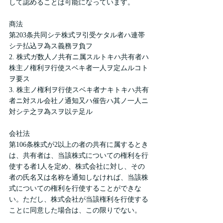
して認めることは可能になっています。
商法
第203条共同シテ株式ヲ引受ケタル者ハ連帯
シテ払込ヲ為ス義務ヲ負フ
2. 株式ガ数人ノ共有ニ属スルトキハ共有者ハ
株主ノ権利ヲ行使スベキ者一人ヲ定ムルコト
ヲ要ス
3. 株主ノ権利ヲ行使スベキ者ナキトキハ共有
者ニ対スル会社ノ通知又ハ催告ハ其ノ一人ニ
対シテ之ヲ為スヲ以テ足ル
会社法
第106条株式が2以上の者の共有に属するとき
は、共有者は、当該株式についての権利を行
使する者1人を定め、株式会社に対し、その
者の氏名又は名称を通知しなければ、当該株
式についての権利を行使することができな
い。ただし、株式会社が当該権利を行使する
ことに同意した場合は、この限りでない。