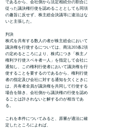
であるから、会社側から法定相続分の割合に
従った議決権行使を認めることとしても同項
の趣旨に反せず、株主総会決議等に違法はな
いと主張した。
判決
株式を共有する数人の者が株主総会において
議決権を行使するについては、商法203条2項
の定めるところにより、株式につき「株主ノ
権利ヲ行使スベキ者一人」を指定して会社に
通知し、この権利行使者において議決権を行
使することを要するのであるから、権利行使
者の指定及び会社に対する通知を欠くときに
は、共有者全員が議決権を共同して行使する
場合を除き、会社側から議決権の行使を認め
ることは許されないと解するのが相当であ
る。
これを本件についてみると、原審が適法に確
定したところによれば、