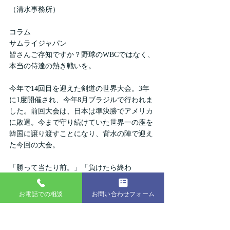
（清水事務所）
コラム
サムライジャパン
皆さんご存知ですか？野球のWBCではなく、
本当の侍達の熱き戦いを。
今年で14回目を迎えた剣道の世界大会。3年
に1度開催され、今年8月ブラジルで行われま
した。前回大会は、日本は準決勝でアメリカ
に敗退。今まで守り続けていた世界一の座を
韓国に譲り渡すことになり、背水の陣で迎え
た今回の大会。
「勝って当たり前。」「負けたら終わ
り。」・・・。
お電話での相談
お問い合わせフォーム
重い日の丸を背負い、想像も出来ないほどの
プレッシャーの中、戦い抜いた侍ジャパン
は、見事に世界一を奪還してくれました。