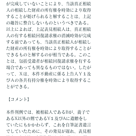
が完成していないことにより、当該真正相続
人の相続した財産の所有権を時効により取得
することが妨げられると解することは、上記
の趣旨に整合しないものというべきである。
以上によれば、上記表見相続人は、真正相続
人の有する相続回復請求権の消滅時効が完成
する前であっても、当該真正相続人が相続し
た財産の所有権を時効により取得することが
できるものと解するのが相当である。このこ
とは、包括受遺者が相続回復請求権を有する
場合であっても異なるものではない。したが
って、Ｘは、本件不動産に係る上告人Ｙ１及
びＡの各共有持分権を時効により取得するこ
とができる。
【コメント】
本件判例では、被相続人であるBが、養子で
あるX以外の甥であるY１及びAに遺贈をし
ていたにもかかわらず、これを自筆証書遺言
でしていたために、その発見が遅れ、表見相