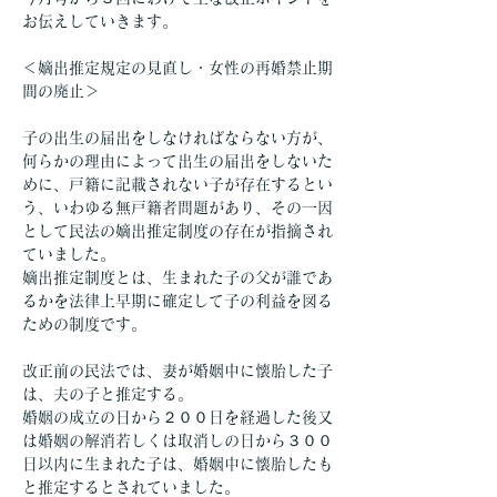
お伝えしていきます。
＜嫡出推定規定の見直し・女性の再婚禁止期
間の廃止＞
子の出生の届出をしなければならない方が、
何らかの理由によって出生の届出をしないた
めに、戸籍に記載されない子が存在するとい
う、いわゆる無戸籍者問題があり、その一因
として民法の嫡出推定制度の存在が指摘され
ていました。
嫡出推定制度とは、生まれた子の父が誰であ
るかを法律上早期に確定して子の利益を図る
ための制度です。
改正前の民法では、妻が婚姻中に懐胎した子
は、夫の子と推定する。
婚姻の成立の日から２００日を経過した後又
は婚姻の解消若しくは取消しの日から３００
日以内に生まれた子は、婚姻中に懐胎したも
と推定するとされていました。