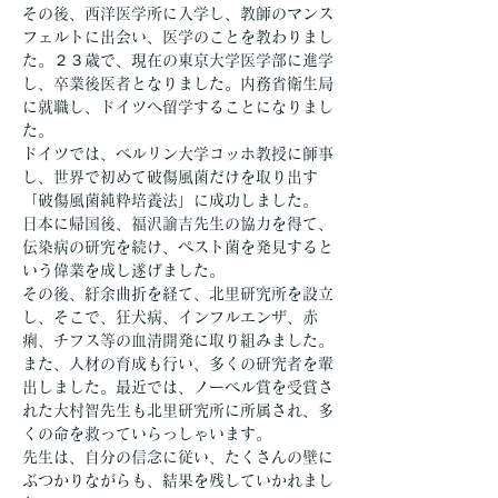
その後、西洋医学所に入学し、教師のマンス
フェルトに出会い、医学のことを教わりまし
た。２３歳で、現在の東京大学医学部に進学
し、卒業後医者となりました。内務省衛生局
に就職し、ドイツへ留学することになりまし
た。
ドイツでは、ベルリン大学コッホ教授に師事
し、世界で初めて破傷風菌だけを取り出す
「破傷風菌純粋培養法」に成功しました。
日本に帰国後、福沢諭吉先生の協力を得て、
伝染病の研究を続け、ペスト菌を発見すると
いう偉業を成し遂げました。
その後、紆余曲折を経て、北里研究所を設立
し、そこで、狂犬病、インフルエンザ、赤
痢、チフス等の血清開発に取り組みました。
また、人材の育成も行い、多くの研究者を輩
出しました。最近では、ノーベル賞を受賞さ
れた大村智先生も北里研究所に所属され、多
くの命を救っていらっしゃいます。
先生は、自分の信念に従い、たくさんの壁に
ぶつかりながらも、結果を残していかれまし