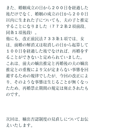
また、婚姻成立の日から２００日を経過した
後だけでなく、婚姻の成立の日から２００日
以内に生まれた子についても、夫の子と推定
することになりました（７７２条２項前段、
同条１項後段）。
他にも、改正前民法７３３条１項では、女
は、前婚の解消又は取消しの日から起算して
１００日を経過した後でなければ、再婚をす
ることができないと定められていました。
これは、前夫の嫡出推定と再婚後の夫の嫡出
推定との重複により父が定まらない事態を回
避するための規律でしたが、今回の改正によ
り、そのような事態は生じることが無くなっ
たため、再婚禁止期間の規定は廃止されたも
のです。
次回は、嫡出否認制度の見直しについてお伝
えいたします。