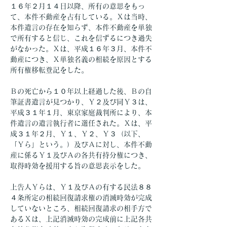
１６年２月１４日以降、所有の意思をもっ
て、本件不動産を占有している。Ｘは当時、
本件遺言の存在を知らず、本件不動産を単独
で所有すると信じ、これを信ずるにつき過失
がなかった。Ｘは、平成１６年３月、本件不
動産につき、Ｘ単独名義の相続を原因とする
所有権移転登記をした。
Ｂの死亡から１０年以上経過した後、Ｂの自
筆証書遺言が見つかり、Ｙ２及び同Ｙ３は、
平成３１年１月、東京家庭裁判所により、本
件遺言の遺言執行者に選任された。Ｘは、平
成３１年２月、Ｙ１、Ｙ２、Ｙ３（以下、
「Ｙら」という。）及びＡに対し、本件不動
産に係るＹ１及びＡの各共有持分権につき、
取得時効を援用する旨の意思表示をした。
上告人Ｙらは、Ｙ１及びＡの有する民法８８
４条所定の相続回復請求権の消滅時効が完成
していないところ、相続回復請求の相手方で
あるＸは、上記消滅時効の完成前に上記各共