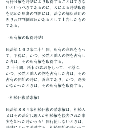
有持分権を時効により取得することはできな
いというべきであるのに、Ｘによる時効取得
を認めた原審の判断には、法令の解釈適用の
誤り及び判例違反があるとして上告したもの
である。
（所有権の取得時効）
民法第１６２条二十年間、所有の意思をもっ
て、平穏に、かつ、公然と他人の物を占有し
た者は、その所有権を取得する。
２ 十年間、所有の意思をもって、平穏に、
かつ、公然と他人の物を占有した者は、その
占有の開始の時に、善意であり、かつ、過失
がなかったときは、その所有権を取得する。
（相続回復請求権）
民法第８８４条相続回復の請求権は、相続人
又はその法定代理人が相続権を侵害された事
実を知った時から五年間行使しないときは、
時効によって消滅する。相続開始の時から二