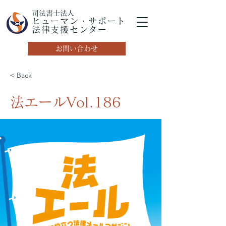
司法書士法人
ヒューマン・サポート
法律支援センター
お問い合わせ
< Back
法エールVol.186