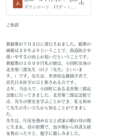
ダウンロード：PDF • 1.30MB
ご挨拶
新紙幣が７月３日に発行されました。紙幣の
刷新は２０年ぶりということで、偽造防止や
使いやすさの向上が狙いだということです。
新紙幣の１０００円札の顔は、小国町出身の
北里柴三郎先生（以下「先生」といいま
す。）です。先生は、世界的な細菌学者で、
近代日本医学の父と称される方です。
去年、当法人で、小国町にある北里柴三郎記
念館に行ってきました。北里柴三郎記念館で
は、先生の歴史を学ぶことができ、私も初め
て先生の生い立ちから知ることができまし
た。
先生は、庄屋を務める父と武家の娘の母の間
に生まれ、母の影響で、幼少期から四書五経
を教わったりと、勉学に勤しみました。