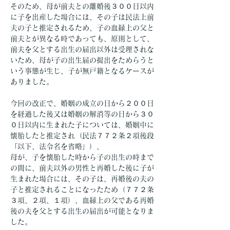
そのため、母が前夫との離婚後３００日以内
に子を出産した場合には、その子は民法上前
夫の子と推定されるため、子の血縁上の父と
前夫とが異なる時であっても、原則として、
前夫を父とする出生の届出以外は受理されな
いため、母が子の出生届の提出をためらうと
いう事態が生じ、子が無戸籍となるケースが
ありました。
今回の改正で、婚姻の成立の日から２００日
を経過した後又は婚姻の解消等の日から３０
０日以内に生まれた子については、婚姻中に
懐胎したと推定され（民法７７２条２項後段
「以下、法令名を省略」）、
母が、子を懐胎した時から子の出生の時まで
の間に、前夫以外の男性と再婚した後に子が
生まれた場合には、その子は、再婚後の夫の
子と推定されることになったため（７７２条
３項、２項、１項）、血縁上の父である再婚
後の夫を父とする出生の届出が可能となりま
した。