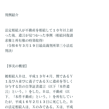
判例紹介
法定相続人が不動産を相続して１０年以上経
った後、遺言が見つかった事例（相続回復請
求権と所有権の時効取得）
（令和６年３月１９日最高裁判所第三小法廷
判決）
【事実の概要】
被相続人Ｂは、平成１３年４月、甥であるＹ
１及びＡ並びに養子であるＸに遺産を等しく
分与する旨の自筆証書遺言（以下「本件遺
言」という。）をした。Ｂは、不動産（以
下、「本件不動産」という。）を所有してい
たが、平成１６年２月１３日に死亡した。Ｂ
の法定相続人は、Ｘのみである。Ｘは、平成