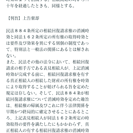
十年を経過したときも、同様とする。
【判旨】上告棄却
民法８８４条所定の相続回復請求権の消滅時
効と同法１６２条所定の所有権の取得時効と
は要件及び効果を異にする別個の制度であっ
て、特別法と一般法の関係にあるとは解され
ない。
また、民法その他の法令において、相続回復
請求の相手方である表見相続人が、上記消滅
時効が完成する前に、相続回復請求権を有す
る真正相続人の相続した財産の所有権を時効
により取得することが妨げられる旨を定めた
規定は存しない。そして、民法８８４条が相
続回復請求権について消滅時効を定めた趣旨
は、相続権の帰属及びこれに伴う法律関係を
早期かつ終局的に確定させることにあるとこ
ろ、上記表見相続人が同法１６２条所定の時
効取得の要件を満たしたにもかかわらず、真
正相続人の有する相続回復請求権の消滅時効