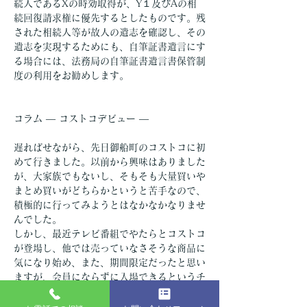
続人であるXの時効取得が、Y１及びAの相
続回復請求権に優先するとしたものです。残
された相続人等が故人の遺志を確認し、その
遺志を実現するためにも、自筆証書遺言にす
る場合には、法務局の自筆証書遺言書保管制
度の利用をお勧めします。
コラム ― コストコデビュー ―
遅ればせながら、先日御船町のコストコに初
めて行きました。以前から興味はありました
が、大家族でもないし、そもそも大量買いや
まとめ買いがどちらかというと苦手なので、
積極的に行ってみようとはなかなかなりませ
んでした。
しかし、最近テレビ番組でやたらとコストコ
が登場し、他では売っていなさそうな商品に
気になり始め、また、期間限定だったと思い
ますが、会員にならずに入場できるというチ
ラシが入っていたので、とりあえず見物にで
も、と思い立ちました。