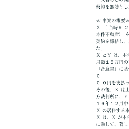
契約を無効とし
≪ 事案の概要
Ｘ （ 当時９ 
本件不動産） を
契約を締結し、
た。
Ｘ とＹ は、本
月額１５万円の
「合意書」に基
０
０ ０円を支払
その後、Ｘ は
方裁判所に、Ｙ
１６年１２月中
Ｘ の居住する
Ｘ は、Ｘ が
に乗じて、著し