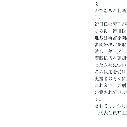
も
のであると判断
し、
袴田氏の死刑が
その後、袴田氏
地裁は再審を開
審開始決定を取
消し、差し戻し
即時抗告を棄却
った衣類につい
この決定を受け
支援者の方々に
これまで、死刑
い渡されていま
す。
それでは、今月
（代表社員井上