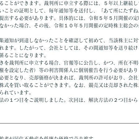
ることができます。裁判所に申立する際には、５年以上継続し
いことの証明として、毎年通知等を送付し、「あて所にたずね
提出する必要があります。具体的には、令和５年５月開催の定
なかった場合、その後、令和１０年５月開催の定時株主総会の
集通知が到達しなかったことを確認して初めて、当該株主に対
れます。したがって、会社としては、その間通知等を送り続け
係ることになります。
きを裁判所に申立する場合、官報等に公告し、かつ、所在不明
権を設定した者）等の利害関係人に個別催告を行う必要があり
必要となり、売却価格が決まれば、裁判所の許可がおり、会社
株式を買い取ることができます。なお、競売又は売却された株
られています。
法の１つ目をご説明しました。次回は、解決方法の２つ目から
齢者が居住不動産を低廉な価格で売り渡す