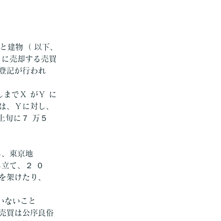
地と建物（ 以下、
） に売却する売買
登記が行われ
しまでＸ がＹ に
は、Ｙに対し、
上旬に７ 万５ 
し、東京地
立て、２ ０
を架けたり、
いないこと
売買は公序良俗