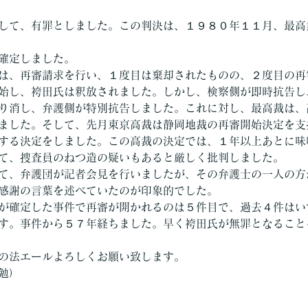
して、有罪としました。この判決は、１９８０年１１月、最高
確定しました。
は、再審請求を行い、１度目は棄却されたものの、２度目の再
始し、袴田氏は釈放されました。しかし、検察側が即時抗告し
り消し、弁護側が特別抗告しました。これに対し、最高裁は、
ました。そして、先月東京高裁は静岡地裁の再審開始決定を支
する決定をしました。この高裁の決定では、１年以上あとに味
て、捜査員のねつ造の疑いもあると厳しく批判しました。
て、弁護団が記者会見を行いましたが、その弁護士の一人の方
感謝の言葉を述べていたのが印象的でした。
が確定した事件で再審が開かれるのは５件目で、過去４件はい
す。事件から５７年経ちました。早く袴田氏が無罪となること
の法エールよろしくお願い致します。
勉）