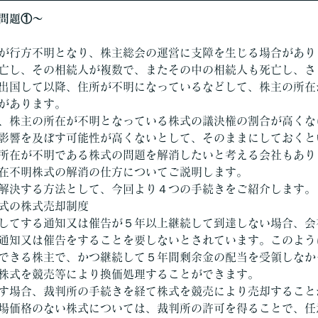
問題①～
が行方不明となり、株主総会の運営に支障を生じる場合があり
亡し、その相続人が複数で、またその中の相続人も死亡し、さ
出国して以降、住所が不明になっているなどして、株主の所在
があります。
、株主の所在が不明となっている株式の議決権の割合が高くな
影響を及ぼす可能性が高くないとして、そのままにしておくと
所在が不明である株式の問題を解消したいと考える会社もあり
在不明株式の解消の仕方についてご説明します。
解決する方法として、今回より４つの手続きをご紹介します。
式の株式売却制度
してする通知又は催告が５年以上継続して到達しない場合、会
通知又は催告をすることを要しないとされています。このよう
できる株主で、かつ継続して５年間剰余金の配当を受領しなか
株式を競売等により換価処理することができます。
す場合、裁判所の手続きを経て株式を競売により売却すること
場価格のない株式については、裁判所の許可を得ることで、任