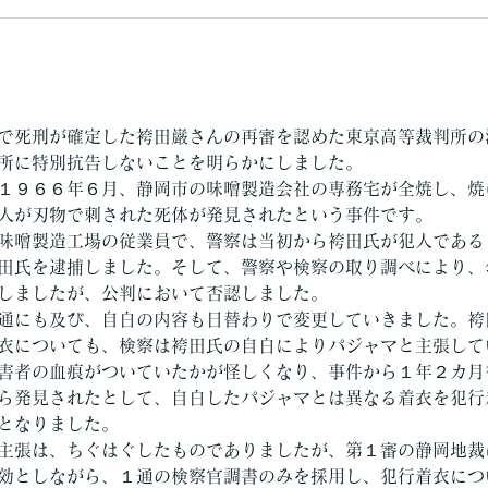
で死刑が確定した袴田巌さんの再審を認めた東京高等裁判所の
所に特別抗告しないことを明らかにしました。
１９６６年６月、静岡市の味噌製造会社の専務宅が全焼し、焼
人が刃物で刺された死体が発見されたという事件です。
味噌製造工場の従業員で、警察は当初から袴田氏が犯人である
田氏を逮捕しました。そして、警察や検察の取り調べにより、
しましたが、公判において否認しました。
通にも及び、自白の内容も日替わりで変更していきました。袴
衣についても、検察は袴田氏の自白によりパジャマと主張して
害者の血痕がついていたかが怪しくなり、事件から１年２カ月
ら発見されたとして、自白したパジャマとは異なる着衣を犯行
となりました。
主張は、ちぐはぐしたものでありましたが、第１審の静岡地裁
効としながら、１通の検察官調書のみを採用し、犯行着衣につ