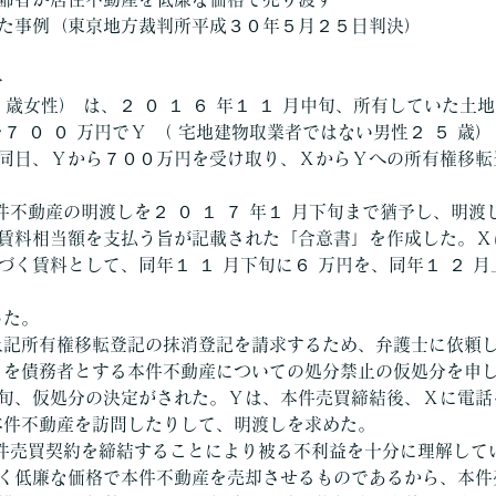
た事例（東京地方裁判所平成３０年５月２５日判決）
≫
２ 歳女性） は、２ ０ １ ６ 年１ １ 月中旬、所有していた土
７ ０ ０ 万円でＹ （ 宅地建物取業者ではない男性２ ５ 歳
同日、Ｙから７００万円を受け取り、ＸからＹへの所有権移転
件不動産の明渡しを２ ０ １ ７ 年１ 月下旬まで猶予し、明渡
賃料相当額を支払う旨が記載された「合意書」を作成した。Ｘ
づく賃料として、同年１ １ 月下旬に６ 万円を、同年１ ２ 月
った。
上記所有権移転登記の抹消登記を請求するため、弁護士に依頼
 を債務者とする本件不動産についての処分禁止の仮処分を申し
旬、仮処分の決定がされた。Ｙは、本件売買締結後、Ｘに電話
本件不動産を訪問したりして、明渡しを求めた。
本件売買契約を締結することにより被る不利益を十分に理解して
く低廉な価格で本件不動産を売却させるものであるから、本件