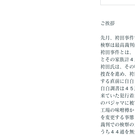
ご挨拶
先月、袴田事件
検察は最高裁判
袴田事件とは、
とその家族計４
袴田氏は、その
捜査を進め、袴
する直前に自白
自白調書は４５
来ていた犯行着
のパジャマに被
工場の味噌樽か
を変更する事態
裁判での検察の
うち４４通を無