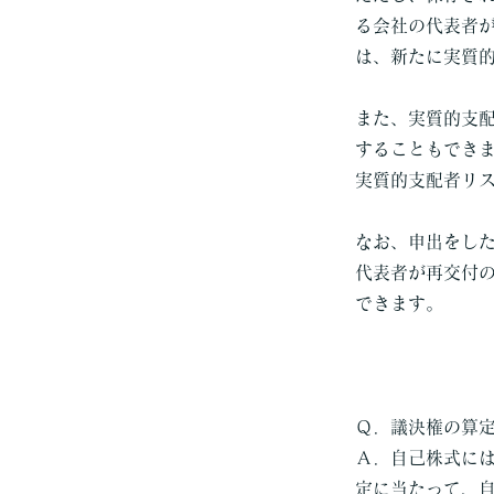
る会社の代表者
は、新たに実質
また、実質的支
することもでき
実質的支配者リ
なお、申出をし
代表者が再交付
できます。
Ｑ．議決権の算
Ａ．自己株式に
定に当たって、