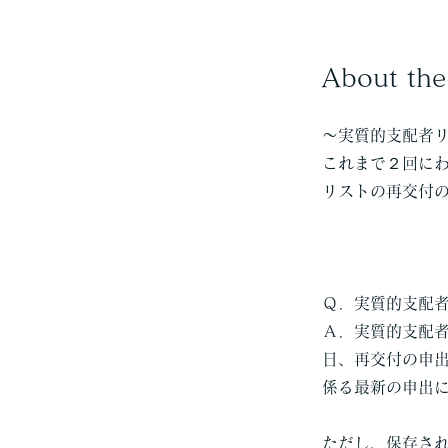
About th
～実質的支配者
これまで２回に
リストの再交付
Ｑ．実質的支配
Ａ．実質的支配
日、再交付の申
係る最新の申出
ただし、保存さ