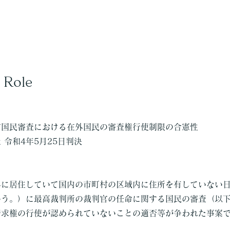
 Role
官国民審査における在外国民の審査権行使制限の合憲性
 令和4年5月25日判決
外に居住していて国内の市町村の区域内に住所を有していない
いう。）に最高裁判所の裁判官の任命に関する国民の審査（以
請求権の行使が認められていないことの適否等が争われた事案