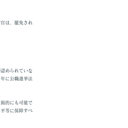
判官は、罷免され
が認められていな
８年に公職選挙法
技術的にも可能で
を平等に保障すべ