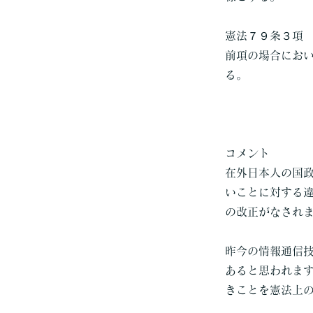
憲法７９条３項
前項の場合にお
る。
コメント
在外日本人の国
いことに対する
の改正がなされ
昨今の情報通信
あると思われま
きことを憲法上