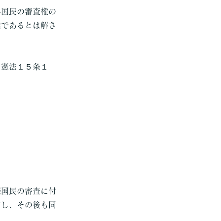
外国民の審査権の
難であるとは解さ
、憲法１５条１
際国民の審査に付
付し、その後も同