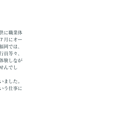
供に職業体
７月にオー
福岡では、
行員等々、
体験しなが
せんでし
いました。
いう仕事に