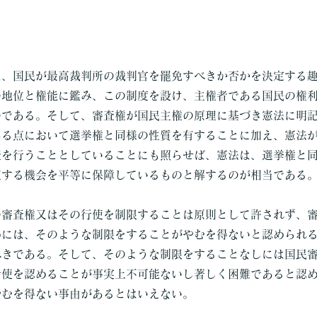
は、国民が最高裁判所の裁判官を罷免すべきか否かを決定する
の地位と権能に鑑み、この制度を設け、主権者である国民の権
のである。そして、審査権が国民主権の原理に基づき憲法に明
ある点において選挙権と同様の性質を有することに加え、憲法
査を行うこととしていることにも照らせば、憲法は、選挙権と
使する機会を平等に保障しているものと解するのが相当である
の審査権又はその行使を制限することは原則として許されず、
めには、そのような制限をすることがやむを得ないと認められ
べきである。そして、そのような制限をすることなしには国民
行使を認めることが事実上不可能ないし著しく困難であると認
やむを得ない事由があるとはいえない。