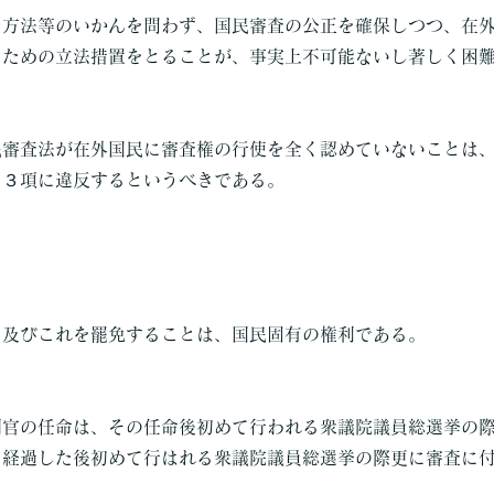
な方法等のいかんを問わず、国民審査の公正を確保しつつ、在
るための立法措置をとることが、事実上不可能ないし著しく困
民審査法が在外国民に審査権の行使を全く認めていないことは
、３項に違反するというべきである。
、及びこれを罷免することは、国民固有の権利である。
判官の任命は、その任命後初めて行われる衆議院議員総選挙の
を経過した後初めて行はれる衆議院議員総選挙の際更に審査に