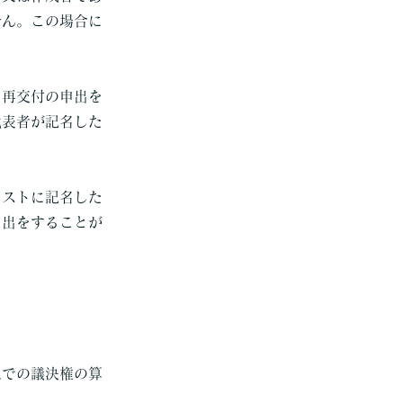
せん。この場合に
、再交付の申出を
代表者が記名した
リストに記名した
申出をすることが
上での議決権の算
。