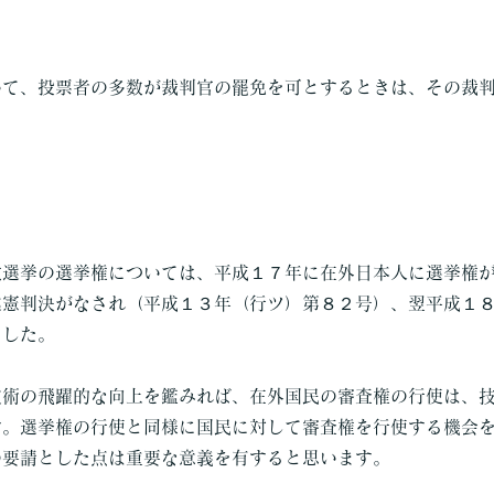
いて、投票者の多数が裁判官の罷免を可とするときは、その裁
政選挙の選挙権については、平成１７年に在外日本人に選挙権
違憲判決がなされ（平成１３年（行ツ）第８２号）、翌平成１
ました。
技術の飛躍的な向上を鑑みれば、在外国民の審査権の行使は、
す。選挙権の行使と同様に国民に対して審査権を行使する機会
の要請とした点は重要な意義を有すると思います。