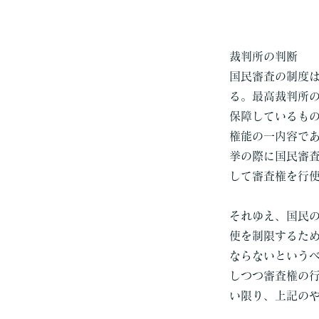
裁判所の判断
国民審査の制度
る。最高裁判所
保障しているも
権能の一内容で
挙の際に国民審
して審査権を行
それゆえ、国民
使を制限するた
ならないという
しつつ審査権の
い限り、上記の