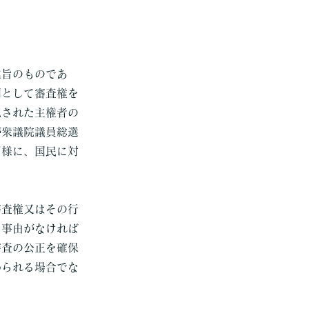
趣旨のものであ
利として審査権を
記された主権者の
が衆議院議員総選
同様に、国民に対
。
審査権又はその行
る事由がなければ
審査の公正を確保
められる場合でな