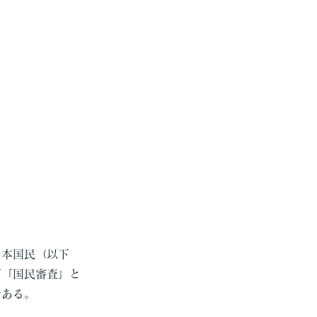
日本国民（以下
下「国民審査」と
である。