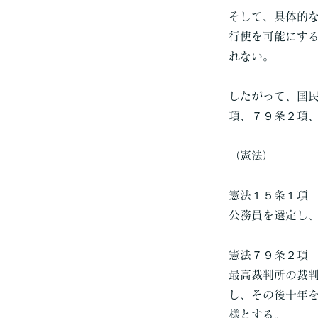
そして、具体的
行使を可能にす
れない。
したがって、国
項、７９条２項
（憲法）
憲法１５条１項
公務員を選定し
憲法７９条２項
最高裁判所の裁
し、その後十年
様とする。